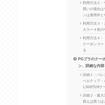
利用方法２・
買いの場合は
ンは適用外と
利用方法３・
カラー４色の
利用方法４・
クーポンコー
る
PGブラのクー
ン、詳細な内容
詳細１・バレ
ベルティア・
1,500円Off
詳細２・最大3
買えば買うほ