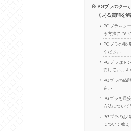
PGブラのクー
くある質問を解
PGブラをク
る方法につい
PGブラの取
ください
PGブラはド
売しています
PGブラの値
さい
PGブラを最
方法について
PGブラのお
について教え