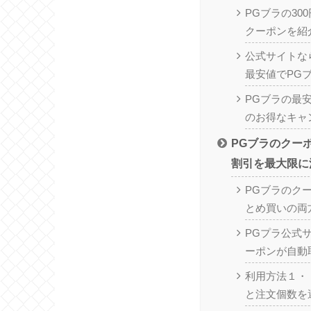
PGブラの300
クーポンを紹
公式サイトな
最安値でPG
PGブラの最
のお得なキャ
PGブラのクー
割引を最大限に
PGブラのク
とめ買いの両
PGプラ公式
ーポンが自動
利用方法１・
と注文個数を