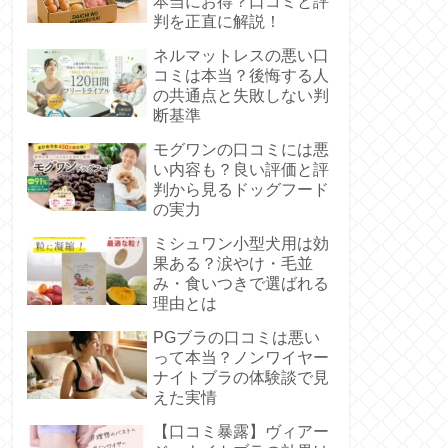
本当にお得？口コミと評
判を正直に解説！
ネルマットレスの悪い口
コミは本当？後悔する人
の共通点と失敗しない判
断基準
モグワンの口コミには悪
い内容も？良い評価と評
判から見るドッグフード
の実力
ミシュワン小型犬用は効
果ある？涙やけ・毛並
み・食いつきで選ばれる
理由とは
PGブラの口コミは悪い
って本当？ノンワイヤー
ナイトブラの体験談で見
えた実情
【口コミ暴露】ヴィアー