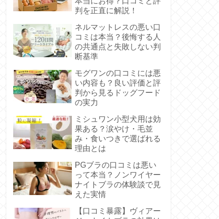
本当にお得？口コミと評
判を正直に解説！
ネルマットレスの悪い口
コミは本当？後悔する人
の共通点と失敗しない判
断基準
モグワンの口コミには悪
い内容も？良い評価と評
判から見るドッグフード
の実力
ミシュワン小型犬用は効
果ある？涙やけ・毛並
み・食いつきで選ばれる
理由とは
PGブラの口コミは悪い
って本当？ノンワイヤー
ナイトブラの体験談で見
えた実情
【口コミ暴露】ヴィアー