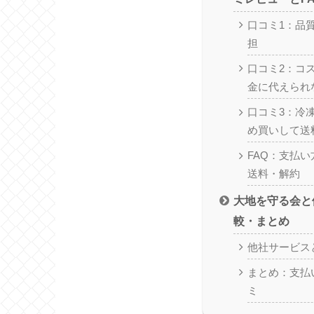
口コミ1：品
担
口コミ2：コ
金に代えられ
口コミ3：冷
め買いして送
FAQ：支払
送料・解約
大地を守る会と
較・まとめ
他社サービス
まとめ：支払
ミ