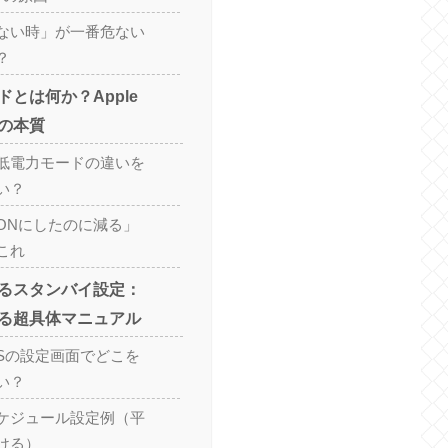
ない時」が一番危ない
？
とは何か？Apple
の本質
低電力モードの違いを
い？
ONにしたのに減る」
これ
るスタンバイ設定：
る超具体マニュアル
OSの設定画面でどこを
い？
ケジュール設定例（平
ける）