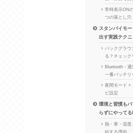
常時表示ON
つの落とし穴
スタンバイモー
出す実践テクニ
バックグラウ
る？チェック
Bluetoot
一番バッテリ
夜間モード ×
ビ設定
環境と習慣もバ
らずにやってる
熱・寒・湿度
結する理由