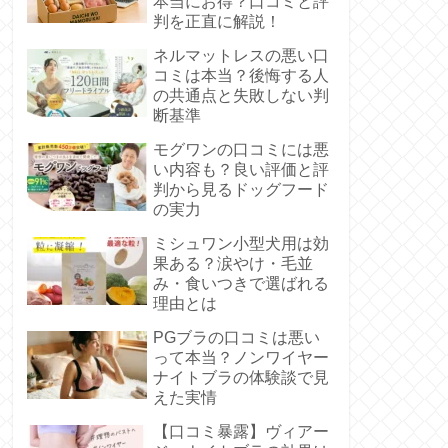
本当にお得？口コミと評
判を正直に解説！
ネルマットレスの悪い口
コミは本当？後悔する人
の共通点と失敗しない判
断基準
モグワンの口コミには悪
い内容も？良い評価と評
判から見るドッグフード
の実力
ミシュワン小型犬用は効
果ある？涙やけ・毛並
み・食いつきで選ばれる
理由とは
PGブラの口コミは悪い
って本当？ノンワイヤー
ナイトブラの体験談で見
えた実情
【口コミ暴露】ヴィアー