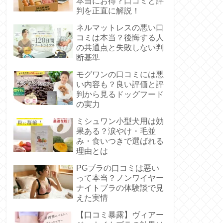
本当にお得？口コミと評
判を正直に解説！
ネルマットレスの悪い口
コミは本当？後悔する人
の共通点と失敗しない判
断基準
モグワンの口コミには悪
い内容も？良い評価と評
判から見るドッグフード
の実力
ミシュワン小型犬用は効
果ある？涙やけ・毛並
み・食いつきで選ばれる
理由とは
PGブラの口コミは悪い
って本当？ノンワイヤー
ナイトブラの体験談で見
えた実情
【口コミ暴露】ヴィアー